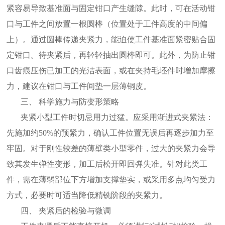
紧容易导致基准面与固定钳口产生缝隙。此时，可在活动钳
口与工件之间放置一根圆棒（位置处于工件高度的中间偏
上）。通过圆棒传递夹紧力，能迫使工件基准面紧密贴合固
定钳口。待夹紧后，再轻轻抽出圆棒即可。此外，为防止钳
口齿痕压伤已加工的光洁表面，或在夹持毛坯件时增加摩擦
力，建议在钳口与工件间垫一层薄铜皮。
三、 科学施力与防变形策略
夹紧小型工件时切忌用力过猛。应采用渐进式夹紧法：
先施加约50%的预紧力，确认工件位置无误后再逐步加力至
牢固。对于刚性较差的薄壁类小型零件，过大的夹紧力会导
致其发生弹性变形，加工后松开即回弹失准。针对此类工
件，需在薄弱部位下方增加支撑垫实，或采用多点均匀受力
方式，必要时可适当降低精铣阶段的夹紧力。
四、 夹紧后的检验与微调